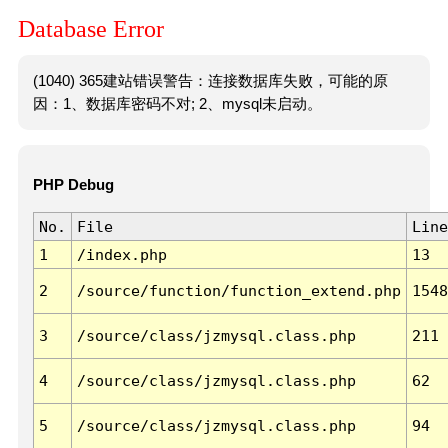
Database Error
(1040) 365建站错误警告：连接数据库失败，可能的原
因：1、数据库密码不对; 2、mysql未启动。
PHP Debug
No.
File
Line
1
/index.php
13
2
/source/function/function_extend.php
1548
3
/source/class/jzmysql.class.php
211
4
/source/class/jzmysql.class.php
62
5
/source/class/jzmysql.class.php
94