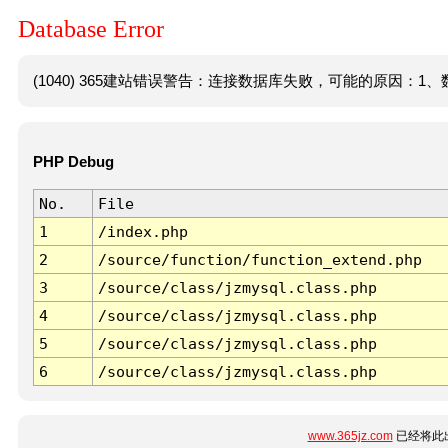
Database Error
(1040) 365建站错误警告：连接数据库失败，可能的原因：1、数
PHP Debug
No.
File
1
/index.php
2
/source/function/function_extend.php
3
/source/class/jzmysql.class.php
4
/source/class/jzmysql.class.php
5
/source/class/jzmysql.class.php
6
/source/class/jzmysql.class.php
www.365jz.com
已经将此