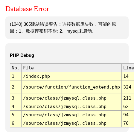
Database Error
(1040) 365建站错误警告：连接数据库失败，可能的原
因：1、数据库密码不对; 2、mysql未启动。
PHP Debug
No.
File
Line
1
/index.php
14
2
/source/function/function_extend.php
324
3
/source/class/jzmysql.class.php
211
4
/source/class/jzmysql.class.php
62
5
/source/class/jzmysql.class.php
94
6
/source/class/jzmysql.class.php
76