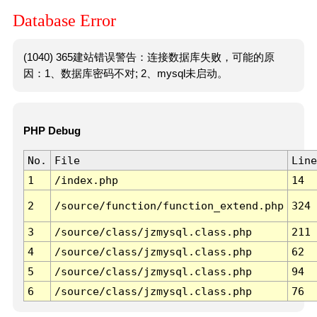
Database Error
(1040) 365建站错误警告：连接数据库失败，可能的原
因：1、数据库密码不对; 2、mysql未启动。
PHP Debug
No.
File
Line
1
/index.php
14
2
/source/function/function_extend.php
324
3
/source/class/jzmysql.class.php
211
4
/source/class/jzmysql.class.php
62
5
/source/class/jzmysql.class.php
94
6
/source/class/jzmysql.class.php
76