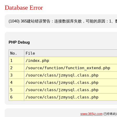
Database Error
(1040) 365建站错误警告：连接数据库失败，可能的原因：1、数
PHP Debug
No.
File
1
/index.php
2
/source/function/function_extend.php
3
/source/class/jzmysql.class.php
4
/source/class/jzmysql.class.php
5
/source/class/jzmysql.class.php
6
/source/class/jzmysql.class.php
www.365jz.com
已经将此