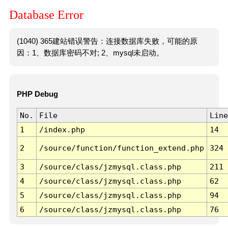
Database Error
(1040) 365建站错误警告：连接数据库失败，可能的原
因：1、数据库密码不对; 2、mysql未启动。
PHP Debug
No.
File
Line
1
/index.php
14
2
/source/function/function_extend.php
324
3
/source/class/jzmysql.class.php
211
4
/source/class/jzmysql.class.php
62
5
/source/class/jzmysql.class.php
94
6
/source/class/jzmysql.class.php
76