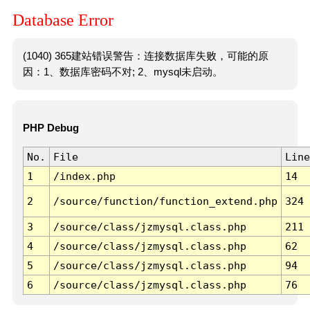
Database Error
(1040) 365建站错误警告：连接数据库失败，可能的原
因：1、数据库密码不对; 2、mysql未启动。
PHP Debug
No.
File
Line
1
/index.php
14
2
/source/function/function_extend.php
324
3
/source/class/jzmysql.class.php
211
4
/source/class/jzmysql.class.php
62
5
/source/class/jzmysql.class.php
94
6
/source/class/jzmysql.class.php
76