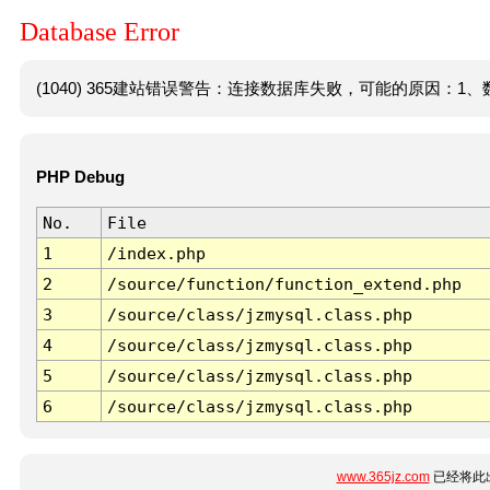
Database Error
(1040) 365建站错误警告：连接数据库失败，可能的原因：1、数
PHP Debug
No.
File
1
/index.php
2
/source/function/function_extend.php
3
/source/class/jzmysql.class.php
4
/source/class/jzmysql.class.php
5
/source/class/jzmysql.class.php
6
/source/class/jzmysql.class.php
www.365jz.com
已经将此