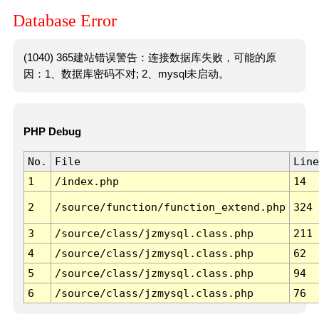
Database Error
(1040) 365建站错误警告：连接数据库失败，可能的原
因：1、数据库密码不对; 2、mysql未启动。
PHP Debug
No.
File
Line
1
/index.php
14
2
/source/function/function_extend.php
324
3
/source/class/jzmysql.class.php
211
4
/source/class/jzmysql.class.php
62
5
/source/class/jzmysql.class.php
94
6
/source/class/jzmysql.class.php
76