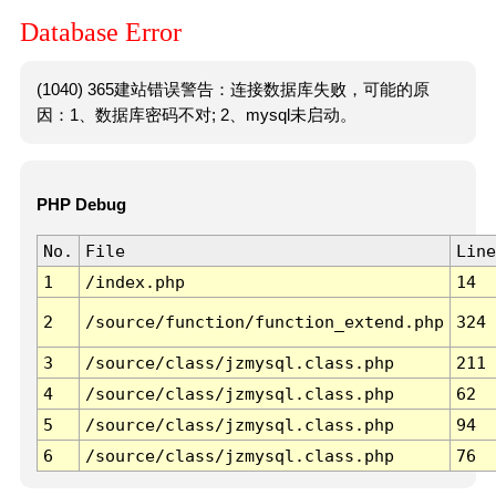
Database Error
(1040) 365建站错误警告：连接数据库失败，可能的原
因：1、数据库密码不对; 2、mysql未启动。
PHP Debug
No.
File
Line
1
/index.php
14
2
/source/function/function_extend.php
324
3
/source/class/jzmysql.class.php
211
4
/source/class/jzmysql.class.php
62
5
/source/class/jzmysql.class.php
94
6
/source/class/jzmysql.class.php
76