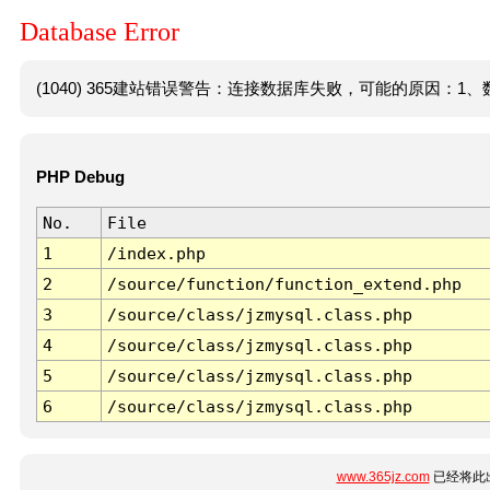
Database Error
(1040) 365建站错误警告：连接数据库失败，可能的原因：1、数
PHP Debug
No.
File
1
/index.php
2
/source/function/function_extend.php
3
/source/class/jzmysql.class.php
4
/source/class/jzmysql.class.php
5
/source/class/jzmysql.class.php
6
/source/class/jzmysql.class.php
www.365jz.com
已经将此