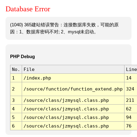
Database Error
(1040) 365建站错误警告：连接数据库失败，可能的原
因：1、数据库密码不对; 2、mysql未启动。
PHP Debug
No.
File
Line
1
/index.php
14
2
/source/function/function_extend.php
324
3
/source/class/jzmysql.class.php
211
4
/source/class/jzmysql.class.php
62
5
/source/class/jzmysql.class.php
94
6
/source/class/jzmysql.class.php
76