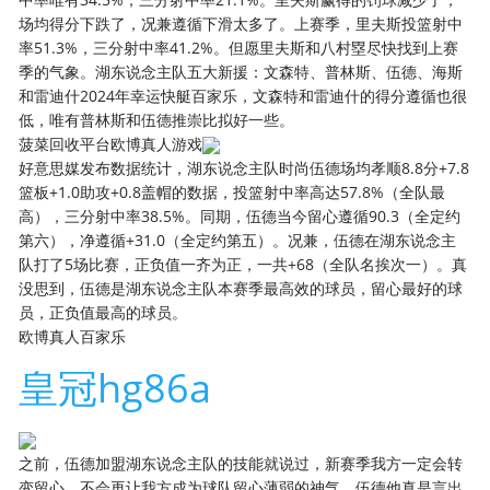
场均得分下跌了，况兼遵循下滑太多了。上赛季，里夫斯投篮射中
率51.3%，三分射中率41.2%。但愿里夫斯和八村塁尽快找到上赛
季的气象。湖东说念主队五大新援：文森特、普林斯、伍德、海斯
和雷迪什2024年幸运快艇百家乐，文森特和雷迪什的得分遵循也很
低，唯有普林斯和伍德推崇比拟好一些。
菠菜回收平台欧博真人游戏
好意思媒发布数据统计，湖东说念主队时尚伍德场均孝顺8.8分+7.8
篮板+1.0助攻+0.8盖帽的数据，投篮射中率高达57.8%（全队最
高），三分射中率38.5%。同期，伍德当今留心遵循90.3（全定约
第六），净遵循+31.0（全定约第五）。况兼，伍德在湖东说念主
队打了5场比赛，正负值一齐为正，一共+68（全队名挨次一）。真
没思到，伍德是湖东说念主队本赛季最高效的球员，留心最好的球
员，正负值最高的球员。
欧博真人百家乐
皇冠hg86a
之前，伍德加盟湖东说念主队的技能就说过，新赛季我方一定会转
变留心，不会再让我方成为球队留心薄弱的神气。伍德他真是言出