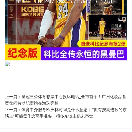
上一篇：
皇冠三公体育彩票中心投诉电话_全市首个！广州化妆品备
案盘问劳动职责站在海珠亮相
下一篇：
体育中介服务欧洲杯时间是什么意思 | “抓有按期进款的东
谈主”可能需作念两手准备，很多东谈主仍未察觉