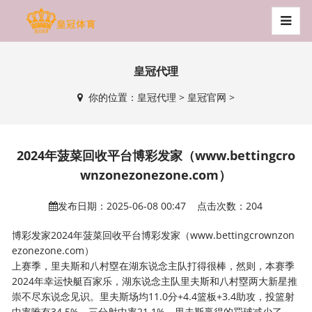
皇冠代理
你的位置：
皇冠代理
>
皇冠官网
>
2024年菠菜回收平台博彩发家（www.bettingcro
wnzonezonezone.com）
发布日期：2025-06-08 00:47 点击次数：204
博彩发家2024年菠菜回收平台博彩发家（www.bettingcrownzon
ezonezone.com）
上赛季，里夫斯和八村塁在湖东说念主队打得很棒，然则，本赛季
2024年幸运快艇百家乐，湖东说念主队里夫斯和八村塁两大新星推
崇不尽东说念见识。里夫斯场均11.0分+4.4篮板+3.4助攻，投篮射
中率唯有34.5%，三分射中率21.1%。里夫斯赢得的罚球减少了，