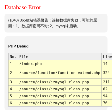
Database Error
(1040) 365建站错误警告：连接数据库失败，可能的原
因：1、数据库密码不对; 2、mysql未启动。
PHP Debug
No.
File
Line
1
/index.php
14
2
/source/function/function_extend.php
324
3
/source/class/jzmysql.class.php
211
4
/source/class/jzmysql.class.php
62
5
/source/class/jzmysql.class.php
94
6
/source/class/jzmysql.class.php
76